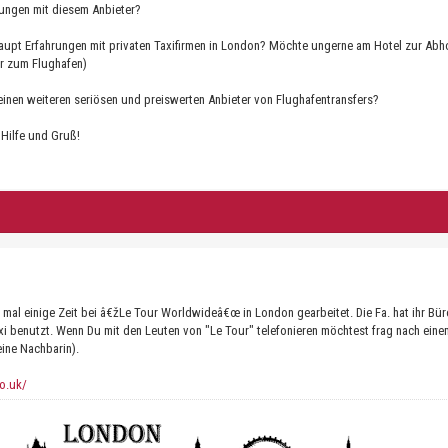
rungen mit diesem Anbieter?
aupt Erfahrungen mit privaten Taxifirmen in London? Möchte ungerne am Hotel zur Abh
r zum Flughafen)
 einen weiteren seriösen und preiswerten Anbieter von Flughafentransfers?
 Hilfe und Gruß!
 mal einige Zeit bei â€žLe Tour Worldwideâ€œ in London gearbeitet. Die Fa. hat ihr Bü
axi benutzt. Wenn Du mit den Leuten von "Le Tour" telefonieren möchtest frag nach ein
eine Nachbarin).
co.uk/