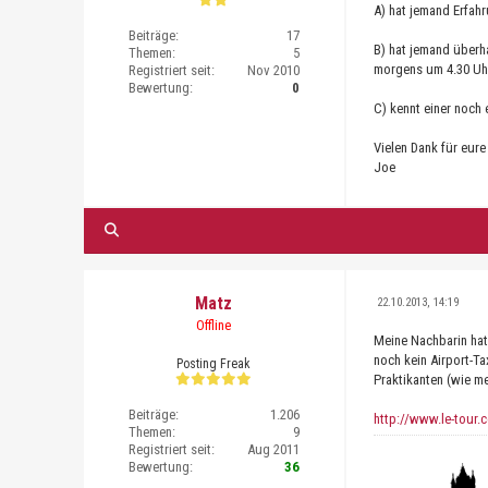
A) hat jemand Erfah
Beiträge:
17
B) hat jemand überh
Themen:
5
morgens um 4.30 Uh
Registriert seit:
Nov 2010
Bewertung:
0
C) kennt einer noch
Vielen Dank für eure
Joe
Matz
22.10.2013, 14:19
Offline
Meine Nachbarin hat
noch kein Airport-T
Posting Freak
Praktikanten (wie m
Beiträge:
1.206
http://www.le-tour.
Themen:
9
Registriert seit:
Aug 2011
Bewertung:
36