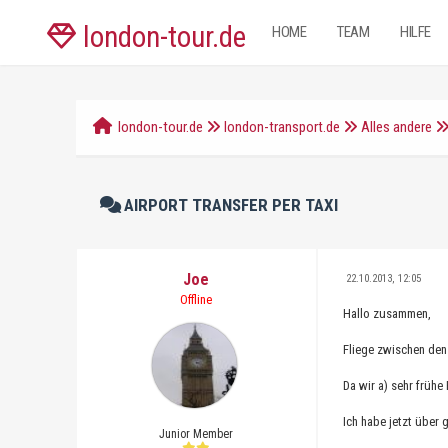
london-tour.de
HOME
TEAM
HILFE
london-tour.de
london-transport.de
Alles andere
AIRPORT TRANSFER PER TAXI
Joe
22.10.2013, 12:05
Offline
Hallo zusammen,
Fliege zwischen den
Da wir a) sehr früh
Ich habe jetzt über 
Junior Member