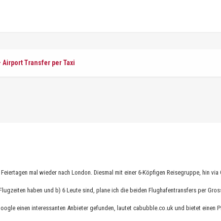
Airport Transfer per Taxi
 Feiertagen mal wieder nach London. Diesmal mit einer 6-Köpfigen Reisegruppe, hin via
e Flugzeiten haben und b) 6 Leute sind, plane ich die beiden Flughafentransfers per Gr
google einen interessanten Anbieter gefunden, lautet cabubble.co.uk und bietet einen P