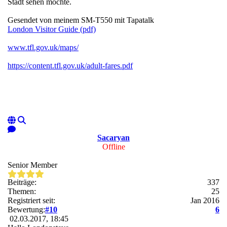
Stadt sehen möchte.
Gesendet von meinem SM-T550 mit Tapatalk
London Visitor Guide (pdf)
www.tfl.gov.uk/maps/
https://content.tfl.gov.uk/adult-fares.pdf
Sacaryan
Offline
Senior Member
Beiträge:
337
Themen:
25
Registriert seit:
Jan 2016
Bewertung:
#10
6
02.03.2017, 18:45