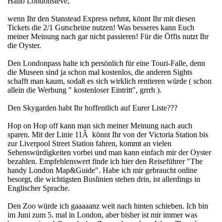
Hallo Londonsteve,
wenn Ihr den Stanstead Express nehmt, könnt Ihr mit diesen
Tickets die 2/1 Gutscheine nutzen! Was besseres kann Euch
meiner Meinung nach gar nicht passieren! Für die Öffis nutzt Ihr
die Oyster.
Den Londonpass halte ich persönlich für eine Touri-Falle, denn
die Museen sind ja schon mal kostenlos, die anderen Sights
schafft man kaum, sodaß es sich wirklich rentieren würde ( schon
allein die Werbung " kostenloser Eintritt", grrrh ).
Den Skygarden habt Ihr hoffentlich auf Eurer Liste???
Hop on Hop off kann man sich meiner Meinung nach auch
sparen. Mit der Linie 11Â könnt Ihr von der Victoria Station bis
zur Liverpool Street Station fahren, kommt an vielen
Sehenswürdigkeiten vorbei und man kann einfach mir der Oyster
bezahlen. Empfehlenswert finde ich hier den Reiseführer "The
handy London Map&Guide". Habe ich mir gebraucht online
besorgt, die wichtigsten Buslinien stehen drin, ist allerdings in
Englischer Sprache.
Den Zoo würde ich gaaaaanz weit nach hinten schieben. Ich bin
im Juni zum 5. mal in London, aber bisher ist mir immer was