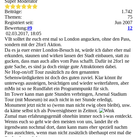
Super Moderator
Beiträge:
1.742
Themen:
75
Registriert seit:
Jun 2007
Bewertung:
#9
12
02.03.2017, 18:05
Vllt solltet ihr euch erst mal so London angucken, ohne den Pass,
sondern mit der 2for1 Aktion.
Da es ja euer erster London-Besuch ist, würde ich daher eher mal
erkunden, staunen und wirken lassen der Stadt einbauen, statt zu
gucken, dass man auch alles vom Pass schafft. Dafür ist 2for1 ne
gute Sache, es sind ja doch einige gute Attraktionen dabei.
Ne Hop-on/off Tour zusätzlich zu den genannten
Sehenswürdigkeiten ist doch des guten zuviel. Klar könnt ihr
unterwegs aussteigen, besichtigen und wieder weiterfahren, aber
mMn ist so ne Rundfahrt ein Programmpunkt für sich.
Im Tower kann man gute Stunden verbringen, Arsenal Stadium
Tour (mit Museum) ist auch nicht in ner Stunde erledigt,
Monument jetzt nicht so (wenn man nicht ewig oben bleibt), usw.
da käme selbst ich als Powersightseer in Zeitnot.
Zumal man erfahrungsgemäß ohnehin immer noch i-was entdeckt.
Wenns euch so geht wie den meisten von uns, landet ihr eh
irgendwann nochmal dort, dann kann mans eher speziell nachm
Pass ausrichten, wenn man nicht zusätzlich überhaupt erst mal die