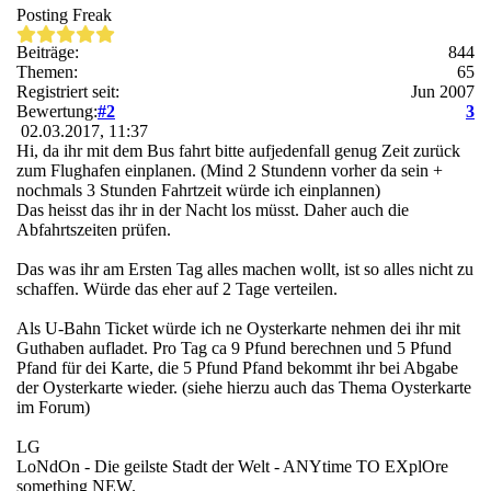
Posting Freak
Beiträge:
844
Themen:
65
Registriert seit:
Jun 2007
Bewertung:
#2
3
02.03.2017, 11:37
Hi, da ihr mit dem Bus fahrt bitte aufjedenfall genug Zeit zurück
zum Flughafen einplanen. (Mind 2 Stundenn vorher da sein +
nochmals 3 Stunden Fahrtzeit würde ich einplannen)
Das heisst das ihr in der Nacht los müsst. Daher auch die
Abfahrtszeiten prüfen.
Das was ihr am Ersten Tag alles machen wollt, ist so alles nicht zu
schaffen. Würde das eher auf 2 Tage verteilen.
Als U-Bahn Ticket würde ich ne Oysterkarte nehmen dei ihr mit
Guthaben aufladet. Pro Tag ca 9 Pfund berechnen und 5 Pfund
Pfand für dei Karte, die 5 Pfund Pfand bekommt ihr bei Abgabe
der Oysterkarte wieder. (siehe hierzu auch das Thema Oysterkarte
im Forum)
LG
LoNdOn - Die geilste Stadt der Welt - ANYtime TO EXplOre
something NEW.