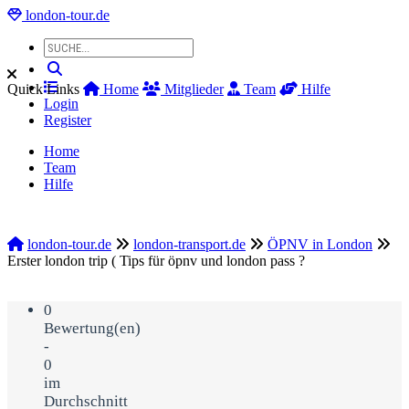
london-tour.de
Quick Links
Home
Mitglieder
Team
Hilfe
Login
Register
Home
Team
Hilfe
london-tour.de
london-transport.de
ÖPNV in London
Erster london trip ( Tips für öpnv und london pass ?
0
Bewertung(en)
-
0
im
Durchschnitt