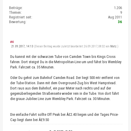
Beiträge:
1.206
Themen:
9
Registriert seit:
Aug 2011
Bewertung:
36
#4
21.09.2017, 14:13
(Dieser Beitrag wurde zuletzt bearbeitet: 26.09.2017, 08:32 von
Matz
.)
Du kannst mit der schwarzen Tube von Camden Town bis Kings Cross
fahren. Dort steigst Du in die Metropolitan-Line um und fähst bis Wembley
Park. Fahrzeit ca. 35 Minuten.
Oder Du gehst zum Bahnhof Camden Road. Der liegt 500 mtr entfernt von
der Tube-Station. Dann mit dem Overground-Zug bis West Hampstead.
Dort raus aus dem Bahnhof, ein paar Meter nach rechts und auf der
gegenüberliegenden Straßenseite wieder rein in die Tube. Von dort fährt
die graue Jubilee Line zum Wembley Park. Fahrzeit ca. 30 Minuten.
Die einfache Fahrt sollte Off Peak bei Â£2.40 liegen und der Tages Price-
Cap liegt dann bei Â£9.50