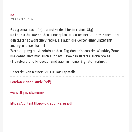
#2
21.09.2017, 11:27
Google mal nach tfl (oder nutze den Link in meiner Sig).
Da findest du sowohl den U-Bahnplan, aus auch nen journey Planer, über
den du dir sowohl die Strecke, als auch die Kosten einer Einzelfahrt
anzeigen lassen kannst.
Wenn du payg nutzt, wirds an dem Tag das pricecap der Wembley-Zone.
Die Zonen sieht man auch auf dem Tube-Plan und die Ticketpreise
(Travelcard und Pricecap) sind auch in meiner Signatur verlinkt.
Gesendet von meinem VIE-L09 mit Tapatalk
London Visitor Guide (pdf)
www.tfl.gov.uk/maps/
https://content.tfl.gov.uk/adult-fares.pdf