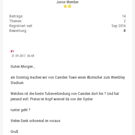
Junior Member
Beiträge:
14
Themen:
2
Registriert seit:
Sep 2016
Bewertung:
0
#1
21.09.2017, 06:48
Guten Morgen ,
am Sonntag machen wir von Camden Town einen Abstecher zum Wembley
Stadium.
Welches ist die beste Tubeverbindung von Camden dort hin ? Und hat
jemand evtl. Preise im Kopf wieviel da von der Oyster
runter geht ?
Vielen Dank schonmal im voraus
Gruß