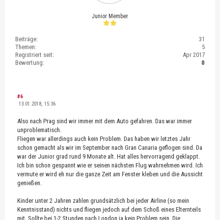
Junior Member
Beiträge:
31
Themen:
5
Registriert seit:
Apr 2017
Bewertung:
0
#6
13.01.2018, 15:36
Also nach Prag sind wir immer mit dem Auto gefahren. Das war immer
unproblematisch.
Fliegen war allerdings auch kein Problem. Das haben wir letztes Jahr
schon gemacht als wir im September nach Gran Canaria geflogen sind. Da
war der Junior grad rund 9 Monate alt. Hat alles hervorragend geklappt.
Ich bin schon gespannt wie er seinen nächsten Flug wahrnehmen wird. Ich
vermute er wird eh nur die ganze Zeit am Fenster kleben und die Aussicht
genießen.
Kinder unter 2 Jahren zahlen grundsätzlich bei jeder Airline (so mein
Kenntnisstand) nichts und fliegen jedoch auf dem Schoß eines Elternteils
mit. Sollte bei 1-2 Stunden nach London ja kein Problem sein. Die