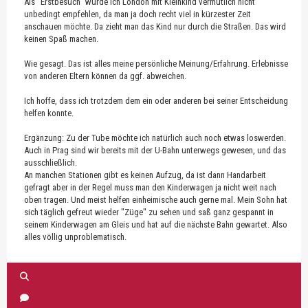
Als "Erstbesuch" würde ich London mit Kleinkind vermutlich nicht
unbedingt empfehlen, da man ja doch recht viel in kürzester Zeit
anschauen möchte. Da zieht man das Kind nur durch die Straßen. Das wird
keinen Spaß machen.
Wie gesagt. Das ist alles meine persönliche Meinung/Erfahrung. Erlebnisse
von anderen Eltern können da ggf. abweichen.
Ich hoffe, dass ich trotzdem dem ein oder anderen bei seiner Entscheidung
helfen konnte.
Ergänzung: Zu der Tube möchte ich natürlich auch noch etwas loswerden.
Auch in Prag sind wir bereits mit der U-Bahn unterwegs gewesen, und das
ausschließlich.
An manchen Stationen gibt es keinen Aufzug, da ist dann Handarbeit
gefragt aber in der Regel muss man den Kinderwagen ja nicht weit nach
oben tragen. Und meist helfen einheimische auch gerne mal. Mein Sohn hat
sich täglich gefreut wieder "Züge" zu sehen und saß ganz gespannt in
seinem Kinderwagen am Gleis und hat auf die nächste Bahn gewartet. Also
alles völlig unproblematisch.