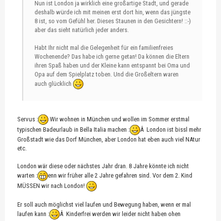
Nun ist London ja wirklich eine großartige Stadt, und gerade
deshalb würde ich mit meinen erst dort hin, wenn das jüngste
8 ist, so vom Gefühl her. Dieses Staunen in den Gesichtern! ::-)
aber das sieht natürlich jeder anders.
Habt Ihr nicht mal die Gelegenheit für ein familienfreies
Wochenende? Das habe ich gerne getan! Da können die Eltern
ihren Spaß haben und der Kleine kann entspannt bei Oma und
Opa auf dem Spielplatz toben. Und die Großeltern waren
auch glücklich
Servus :
Wir wohnen in München und wollen im Sommer erstmal
typischen Badeurlaub in Bella Italia machen :
Â London ist bissl mehr
Großstadt wie das Dorf München, aber London hat eben auch viel NAtur
etc.
London wär diese oder nächstes Jahr dran. 8 Jahre könnte ich nicht
warten :
enn wir früher alle 2 Jahre gefahren sind. Vor dem 2. Kind
MÜSSEN wir nach London!
Er soll auch möglichst viel laufen und Bewegung haben, wenn er mal
laufen kann :
Â Kinderfrei werden wir leider nicht haben ohen