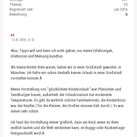
Themen:
25
Registriert seit:
Jan 2016
Bewertung:
6
#5
12.01.2018, 21:51
Also, Tipps will und kann ich nicht geben, nur meine Erfahrungen,
Erlebnisse und Meinung kundtun.
Als meine Kinder klein waren, haben wir in einer Großstadt gewohnt, in
München. Ich hätte mir schon deshalb keinen Urlaub in einer Großstadt
vorstellen können.Â
Meine Vorstellung von "glücklichem Kinderurlaub" war Planschen und
Sandburgen bauen, außerhalb der Urlaubssaison bei moderaten
Temperaturen. Es gibt da wirklich schöne Familienhotels, die Kinderdisco
war der Knüller ( für die Kleinen, die Großen müssen halt durch ). Es war
immer sehr schön.
Ich fand die Vorstellung immer gräßlich, dass ein Kind, wenn es denn
endlich laufen und die Welt entdecken kann, im Buggy oder Rückentrage
festgeschnallt wird.Â