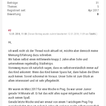
Beiträge:
31
Themen:
5
Registriert seit:
Apr 2017
Bewertung:
0
#2
12.01.2018, 11:04
(Dieser Beitrag wurde zuletzt bearbeitet: 12.01.2018, 11:09 von
Tobi86
.)
Hi,
ich weiß nicht ob der Thread noch aktuell ist, möchte aber dennoch meine
Meinung/Erfahrung dazu schreiben.
Wir haben selbst einen mittlerweile knapp 2 Jahre alten Sohn und
unternehmen regelmäßig Städtetrips.
Vorneweg muss ich natürlich sagen, dass es selbstverständlich immer auf
das Kind ankommt. Wenn das Kind keinen Spass hat, dann haben die Eltern
auch keinen. Soviel schonmal im Voraus. Unser Sohn ist zum Glück an
allem interessiert und ist sehr pflegeleicht.
Wir waren im März 2017 für eine Woche in Prag. Da war unser Junior
gerade 14 Monate alt. Er hat das echt alles super mitgemacht und hatte
auch seinen Spaß.
Gerade letzte Woche sind wir erneut von einem 1 wöchigem Prag-Trip