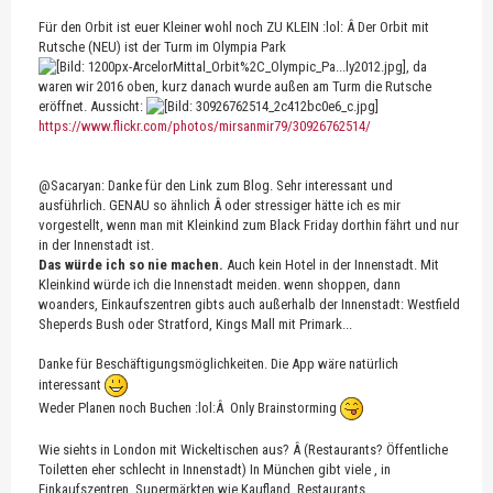
Für den Orbit ist euer Kleiner wohl noch ZU KLEIN :lol: Â Der Orbit mit
Rutsche (NEU) ist der Turm im Olympia Park
, da
waren wir 2016 oben, kurz danach wurde außen am Turm die Rutsche
eröffnet. Aussicht:
https://www.flickr.com/photos/mirsanmir79/30926762514/
@Sacaryan: Danke für den Link zum Blog. Sehr interessant und
ausführlich. GENAU so ähnlich Â oder stressiger hätte ich es mir
vorgestellt, wenn man mit Kleinkind zum Black Friday dorthin fährt und nur
in der Innenstadt ist.
Das würde ich so nie machen.
Auch kein Hotel in der Innenstadt. Mit
Kleinkind würde ich die Innenstadt meiden. wenn shoppen, dann
woanders, Einkaufszentren gibts auch außerhalb der Innenstadt: Westfield
Sheperds Bush oder Stratford, Kings Mall mit Primark...
Danke für Beschäftigungsmöglichkeiten. Die App wäre natürlich
interessant
Weder Planen noch Buchen :lol:Â Only Brainstorming
Wie siehts in London mit Wickeltischen aus? Â (Restaurants? Öffentliche
Toiletten eher schlecht in Innenstadt) In München gibt viele , in
Einkaufszentren, Supermärkten wie Kaufland, Restaurants....