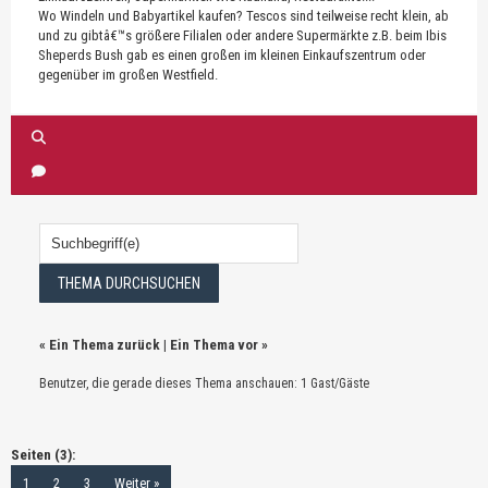
Wo Windeln und Babyartikel kaufen? Tescos sind teilweise recht klein, ab
und zu gibtâ€™s größere Filialen oder andere Supermärkte z.B. beim Ibis
Sheperds Bush gab es einen großen im kleinen Einkaufszentrum oder
gegenüber im großen Westfield.
«
Ein Thema zurück
|
Ein Thema vor
»
Benutzer, die gerade dieses Thema anschauen: 1 Gast/Gäste
Seiten (3):
1
2
3
Weiter »