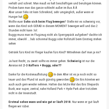
verhält und schreit. Man mauß es halt beschäftigen und beruhigen können.
Proben kann man das ganze schlecht außer im Bus Â Â
Aber unser Felix ist kein Schreikind, sehr umgänglich, außer wenn er
Hunger hat
Wollte euer
Sohn sich beim Flug bewegen
? Stelle mir es schwierig vor,
wenn das Kind sich GERAD in diesem MOMENT bewegen will und das 2
Stunden nicht kann :lol:
Buggy muss man im Flugzeug nicht als Sperrgepäck aufgeben? dachte ich
immer, obwohl ....hab schonmal Buggy oder Rollstuhl beim Einstieg stehen
sehen
Getränk fürs Kind im Flieger kaufen fürs Kind? Mitnehmen darf man ja nix?
Ja hast Recht, zu zweit sollte es immer gehen.
Schwierig
ist nur die
Anreise mit
2-3 Koffern + Buggy, oder??
Danke für die Kostenauflistung
In dem Alter ist es ja noch nicht so
teuer und das Pfund ist auch günstig geworden
Ein Ibis könnten wir
auch auch gern wieder nehmen. Hatten das letzte Mal das Ibis Shepards
Bush, war super, zentral, nahe Holland Park + Hyde Park aber trotzdem
nicht in der Innenstadt.
Erstmal sehen wann und wie gut er läuft 2018.
Nur wenn er gut läuft
fliegen wir rüber.