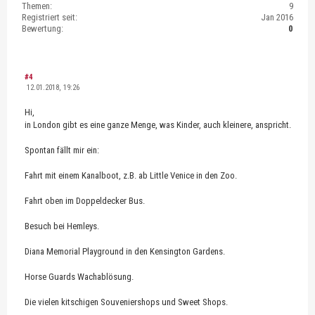
Themen:
9
Registriert seit:
Jan 2016
Bewertung:
0
#4
12.01.2018, 19:26
Hi,
in London gibt es eine ganze Menge, was Kinder, auch kleinere, anspricht.
Spontan fällt mir ein:
Fahrt mit einem Kanalboot, z.B. ab Little Venice in den Zoo.
Fahrt oben im Doppeldecker Bus.
Besuch bei Hemleys.
Diana Memorial Playground in den Kensington Gardens.
Horse Guards Wachablösung.
Die vielen kitschigen Souveniershops und Sweet Shops.