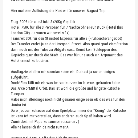
Hier mal eine Auflistung der Kosten für unseren August Trip:
Flug: 300€ für alle 3 inkl. 3x20Kg Gepäck
Hotel: 750€ für alle 3 Personen für 7 Nächte ohne Frühstück (Hotel Ibis
London City, da waren wir bereits 3x)
Transfer: 30€ für den Stansted Express für alle 3 (Frühbucherangebot)
Der Transfer endet ja an der Liverpool Street. Also quasi grad eine Station
dann noch mit der Tube zu Aldgate east. Somit kein Schleppen des
Gepäcks quer durch die Stadt. Das war für uns auch ein Argument das
Hotel erneut zu buchen.
Ausflugziele fallen mir spontan keine ein. Du hast ja schon einiges
aufgeführt.
Doch! Eins fällt mir ein was ich vor kurzem im Internet gefunden habe....
Das ArcelorMittal Orbit. Das ist wohl die größte und längste Rutsche
Europas.
Habe mich allerdings noch nicht genauer eingelesen ob das was für den
Junior ist.
Da er jedoch zuhause auf dem Spielplatz immer der "König" der Rutsche
ist kann ich mir vorstellen, dass er daran auch Spaß haben wird.
Zumindest mit Papa zusammen rutschen ;-)
Alleine lasse ich ihn da nicht runter.Â