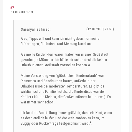
#7
14.01.2018, 17:21
Sacaryan schrieb:
(12.01.2018, 21:51)
Also, Tipps will und kann ich nicht geben, nur meine
Erfahrungen, Erlebnisse und Meinung kundtun.
Als meine Kinder klein waren, haben wir in einer Großstadt
gewohnt, in München. Ich hätte mir schon deshalb keinen
Urlaub in einer Großstadt vorstellen können.Â
Meine Vorstellung von "glücklichem Kinderurlaub" war
Planschen und Sandburgen bauen, außerhalb der
Urlaubssaison bei moderaten Temperaturen. Es gibt da
wirklich schöne Familienhotels, die Kinderdisco war der
Knüller ( für die Kleinen, die Großen müssen halt durch ). Es
war immer sehr schön.
Ich fand die Vorstellung immer gräßlich, dass ein Kind, wenn
es denn endlich laufen und die Welt entdecken kann, im
Buggy oder Rückentrage festgeschnallt wird.Â