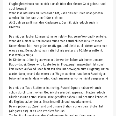
Flugbegleiterinnen haben sich damals über den kleinen Gast gefreut und
auch bespaßt.
Wenn man natürlich ein Schreikind hat, kann das natürlich unangenehm
werden. War bei uns zum Glück nicht so.
Ab 2 Jahren zahlt man den Kinderpreis. Der hält sich jedoch auch in
Grenzen.
Das mit dem laufen können ist immer relativ. Hat seine Vor- und Nachteile.
Wenn die Kleinen laufen können muss man natürlich besser aufpassen.
Unser kleiner hört zum glück relativ gut und bleibt auch stehen wenn man
etwas sagt. Dennoch ist man natürlich nie weiter als 1-2 Meter entfernt,
man weiß ja nie ;-).
Da Kinder natürlich irgendwann müde werden haben wir immer unseren
Buggy dabei. Dieser wird kostenlos im Flugzeug transportiert. Ist somit
kein riesen Aufwand. Man fährt mit dem Kinderwagen zum Flugzeug, unten
wartet dann jemand der einem den Wagen abnimmt und beim Aussteigen
bekommt man ihn dann wieder. Kind rausnehmen vorher nicht vergessen :-)
Das mit den Tube-Stationen ist richtig. Russel Square haben wir auch
schon durch.... mit vollem Gepäck die Wendeltreppe rauf. Hatten jedoch
Glück das uns nette Einheimische geholfen haben. Und genauso kenne ich
die Engländer/Londoner. Stets freundlich und zuvorkommend.
Da wir jedoch zu Zweit sind und unsere Station nur ein paar Stufen hat
(Aldgate East) ist es kein Problem für uns.
Zu Zweit bekommt man den Kinderwagen überall rauf und runter.