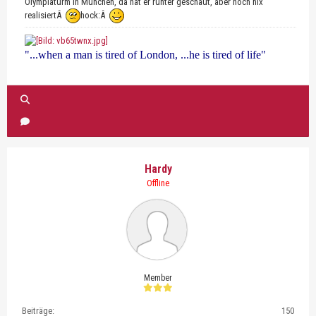
Olympiaturm in München, da hat er runter geschaut, aber noch nix
realisiertÂ
hock:Â
"...when a man is tired of London, ...he is tired of life"
Hardy
Offline
Member
Beiträge:
150