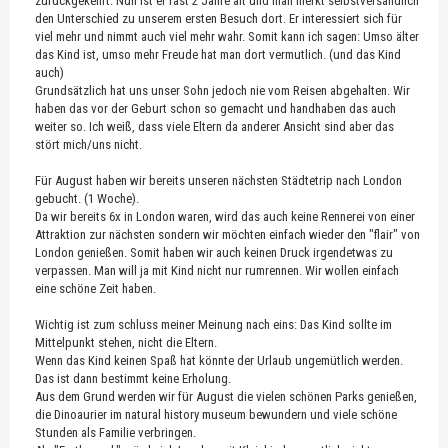
zurückgekehrt. Nun ist er fast 2 Jahre alt und man merkt selbstversändlich
den Unterschied zu unserem ersten Besuch dort. Er interessiert sich für
viel mehr und nimmt auch viel mehr wahr. Somit kann ich sagen: Umso älter
das Kind ist, umso mehr Freude hat man dort vermutlich. (und das Kind
auch)
Grundsätzlich hat uns unser Sohn jedoch nie vom Reisen abgehalten. Wir
haben das vor der Geburt schon so gemacht und handhaben das auch
weiter so. Ich weiß, dass viele Eltern da anderer Ansicht sind aber das
stört mich/uns nicht.
Für August haben wir bereits unseren nächsten Städtetrip nach London
gebucht. (1 Woche).
Da wir bereits 6x in London waren, wird das auch keine Rennerei von einer
Attraktion zur nächsten sondern wir möchten einfach wieder den "flair" von
London genießen. Somit haben wir auch keinen Druck irgendetwas zu
verpassen. Man will ja mit Kind nicht nur rumrennen. Wir wollen einfach
eine schöne Zeit haben.
Wichtig ist zum schluss meiner Meinung nach eins: Das Kind sollte im
Mittelpunkt stehen, nicht die Eltern.
Wenn das Kind keinen Spaß hat könnte der Urlaub ungemütlich werden.
Das ist dann bestimmt keine Erholung.
Aus dem Grund werden wir für August die vielen schönen Parks genießen,
die Dinoaurier im natural history museum bewundern und viele schöne
Stunden als Familie verbringen.