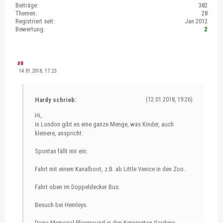
Beiträge:
382
Themen:
28
Registriert seit:
Jan 2012
Bewertung:
2
#8
14.01.2018, 17:23
Hardy schrieb:
(12.01.2018, 19:26)
Hi,
in London gibt es eine ganze Menge, was Kinder, auch
kleinere, anspricht.
Spontan fällt mir ein:
Fahrt mit einem Kanalboot, z.B. ab Little Venice in den Zoo.
Fahrt oben im Doppeldecker Bus.
Besuch bei Hemleys.
Diana Memorial Playground in den Kensington Gardens.