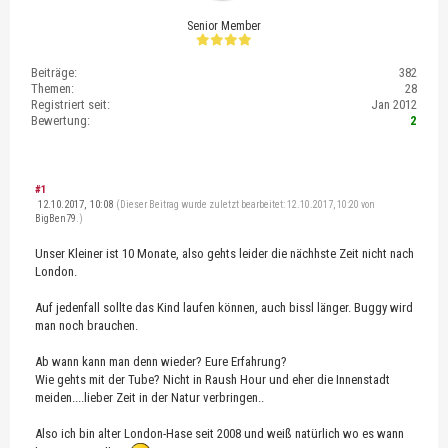
Senior Member
Beiträge:
382
Themen:
28
Registriert seit:
Jan 2012
Bewertung:
2
#1
12.10.2017, 10:08
(Dieser Beitrag wurde zuletzt bearbeitet: 12.10.2017, 10:20 von
BigBen79
.)
Unser Kleiner ist 10 Monate, also gehts leider die nächhste Zeit nicht nach
London.
Auf jedenfall sollte das Kind laufen können, auch bissl länger. Buggy wird
man noch brauchen.
Ab wann kann man denn wieder? Eure Erfahrung?
Wie gehts mit der Tube? Nicht in Raush Hour und eher die Innenstadt
meiden....lieber Zeit in der Natur verbringen..
Also ich bin alter London-Hase seit 2008 und weiß natürlich wo es wann