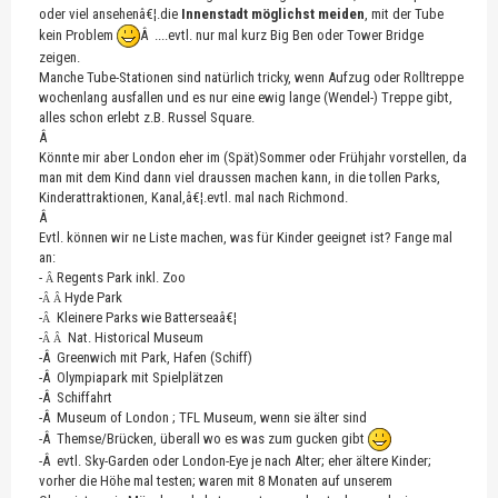
oder viel ansehenâ€¦.die
Innenstadt möglichst meiden
, mit der Tube
kein Problem
Â ....evtl. nur mal kurz Big Ben oder Tower Bridge
zeigen.
Manche Tube-Stationen sind natürlich tricky, wenn Aufzug oder Rolltreppe
wochenlang ausfallen und es nur eine ewig lange (Wendel-) Treppe gibt,
alles schon erlebt z.B. Russel Square.
Â
Könnte mir aber London eher im (Spät)Sommer oder Frühjahr vorstellen, da
man mit dem Kind dann viel draussen machen kann, in die tollen Parks,
Kinderattraktionen, Kanal,â€¦.evtl. mal nach Richmond.
Â
Evtl. können wir ne Liste machen, was für Kinder geeignet ist? Fange mal
an:
-
Regents Park inkl. Zoo
Â
-
Hyde Park
Â Â
-
Kleinere Parks wie Batterseaâ€¦
Â
-
Nat. Historical Museum
Â Â
-Â Greenwich mit Park, Hafen (Schiff)
-Â Olympiapark mit Spielplätzen
-Â Schiffahrt
-Â Museum of London ; TFL Museum, wenn sie älter sind
-Â Themse/Brücken, überall wo es was zum gucken gibt
-Â evtl. Sky-Garden oder London-Eye je nach Alter; eher ältere Kinder;
vorher die Höhe mal testen; waren mit 8 Monaten auf unserem