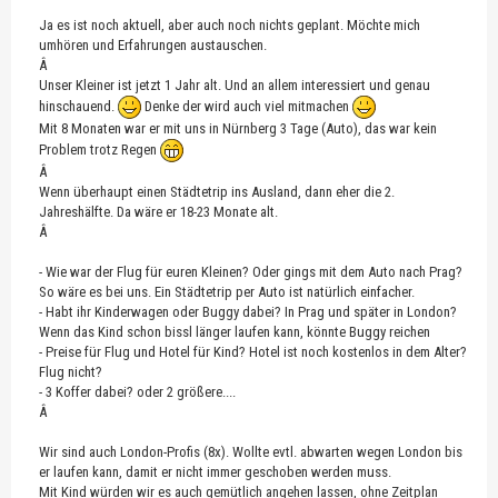
Ja es ist noch aktuell, aber auch noch nichts geplant. Möchte mich
umhören und Erfahrungen austauschen.
Â
Unser Kleiner ist jetzt 1 Jahr alt. Und an allem interessiert und genau
hinschauend.
Denke der wird auch viel mitmachen
Mit 8 Monaten war er mit uns in Nürnberg 3 Tage (Auto), das war kein
Problem trotz Regen
Â
Wenn überhaupt einen Städtetrip ins Ausland, dann eher die 2.
Jahreshälfte. Da wäre er 18-23 Monate alt.
Â
- Wie war der Flug für euren Kleinen? Oder gings mit dem Auto nach Prag?
So wäre es bei uns. Ein Städtetrip per Auto ist natürlich einfacher.
- Habt ihr Kinderwagen oder Buggy dabei? In Prag und später in London?
Wenn das Kind schon bissl länger laufen kann, könnte Buggy reichen
- Preise für Flug und Hotel für Kind? Hotel ist noch kostenlos in dem Alter?
Flug nicht?
- 3 Koffer dabei? oder 2 größere....
Â
Wir sind auch London-Profis (8x). Wollte evtl. abwarten wegen London bis
er laufen kann, damit er nicht immer geschoben werden muss.
Mit Kind würden wir es auch gemütlich angehen lassen, ohne Zeitplan