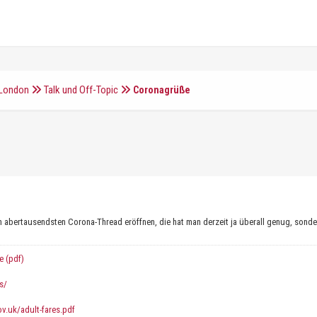
 London
Talk und Off-Topic
Coronagrüße
den abertausendsten Corona-Thread eröffnen, die hat man derzeit ja überall genug, sonde
e (pdf)
s/
gov.uk/adult-fares.pdf