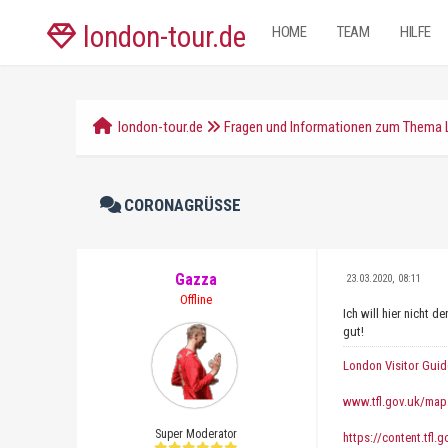
london-tour.de
HOME
TEAM
HILFE
london-tour.de
Fragen und Informationen zum Thema
CORONAGRÜSSE
Gazza
23.03.2020, 08:11
Offline
Ich will hier nicht 
gut!
London Visitor Guid
www.tfl.gov.uk/map
Super Moderator
https://content.tfl.