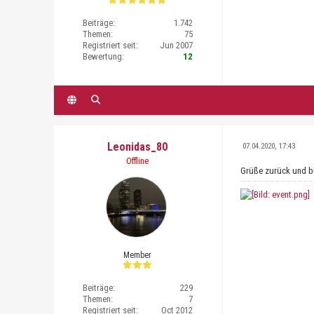
Beiträge:
1.742
Themen:
75
Registriert seit:
Jun 2007
Bewertung:
12
Leonidas_80
07.04.2020, 17:43
Offline
Grüße zurück und bl
Member
Beiträge:
229
Themen:
7
Registriert seit:
Oct 2012