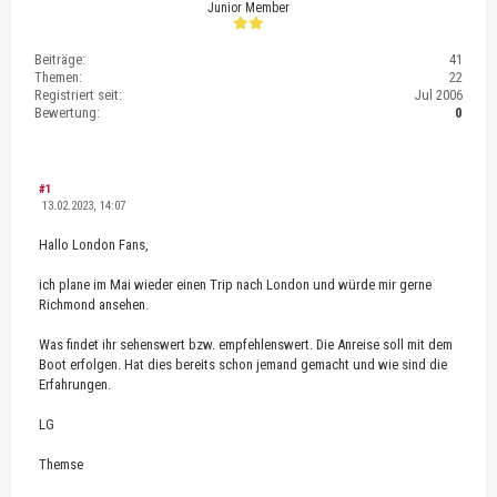
Junior Member
Beiträge:
41
Themen:
22
Registriert seit:
Jul 2006
Bewertung:
0
#1
13.02.2023, 14:07
Hallo London Fans,
ich plane im Mai wieder einen Trip nach London und würde mir gerne
Richmond ansehen.
Was findet ihr sehenswert bzw. empfehlenswert. Die Anreise soll mit dem
Boot erfolgen. Hat dies bereits schon jemand gemacht und wie sind die
Erfahrungen.
LG
Themse