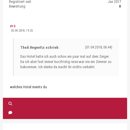
Registriert seit:
Jan 2017
Bewertung:
0
#13
05.04.2018, 19:25
TheÂ Regent\s schrieb:
(01.04.2018, 06:44)
Das Hotel hatte ich auch schon ein paar mal auf dem Zeiger.
Da ich aber fast immer kurzfristig reise war nie ein Zimmer zu
bekommen. Ich denke da macht ihr nichts verkehrt.
welches Hotel meints du