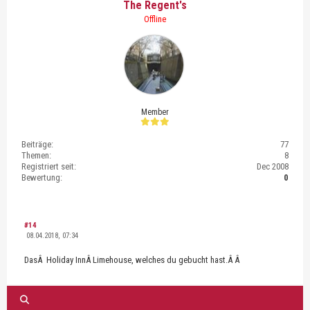
The Regent's
Offline
Member
Beiträge:
77
Themen:
8
Registriert seit:
Dec 2008
Bewertung:
0
#14
08.04.2018, 07:34
DasÂ Holiday InnÂ Limehouse, welches du gebucht hast.Â Â