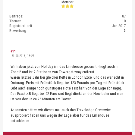
Member
Beiträge:
87
Themen:
10
Registriert seit:
Jan 2017
Bewertung:
0
#11
31.03.2018, 18:27
Wir haben jetzt von Holiday inn das Limehouse gebucht - liegt auch in
Zone 2 und ist 2 Stationen von Towergateway entfernt
waren letztes Jahr bei gleicher Kette in London Excel und das war echt in
Ordnung. Preis mit Frühstück liegt bei 123 Pounds pro Tag mit Frühstück.
Gibt auch einige noch günstigere Hotels ist halt von der Lage abhängig.
Das Excel z.B liegt bei 92 Euro und liegt direkt an der Hochbahn und man
ist von dort in ca 25 Minuten am Tower.
Ansonsten hätten wir dieses mal auch das Travelodge Greenwich
ausprobiert haben uns wegen der Lage aber für das Limehouse
entschieden