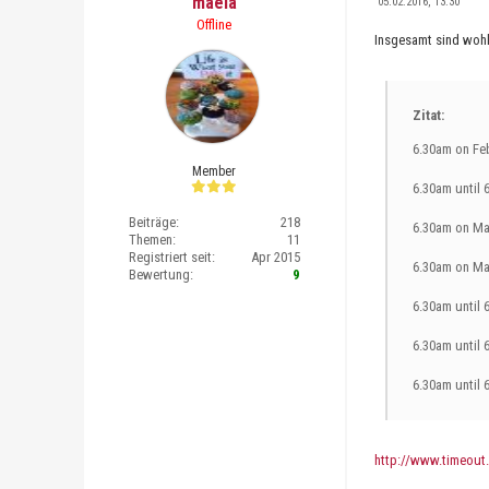
maela
05.02.2016, 13:30
Offline
Insgesamt sind wohl
Zitat:
6.30am on Feb
Member
6.30am until
Beiträge:
218
6.30am on Ma
Themen:
11
Registriert seit:
Apr 2015
6.30am on Ma
Bewertung:
9
6.30am until 
6.30am until
6.30am until
http://www.timeout