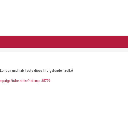
n London und hab heute diese Info gefunden :roll:Â
campaign/tube-strike?intcmp=35779