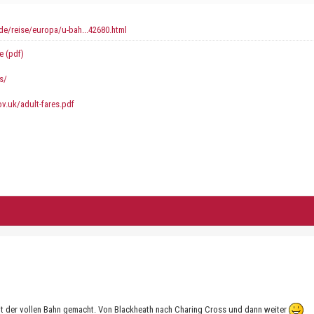
de/reise/europa/u-bah...42680.html
e (pdf)
s/
gov.uk/adult-fares.pdf
mit der vollen Bahn gemacht. Von Blackheath nach Charing Cross und dann weiter