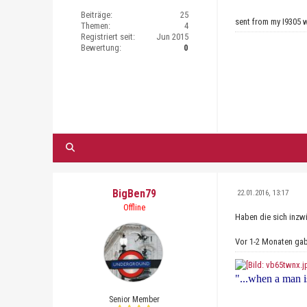
Beiträge:
25
sent from my I9305 w
Themen:
4
Registriert seit:
Jun 2015
Bewertung:
0
BigBen79
22.01.2016, 13:17
Offline
Haben die sich inzw
Vor 1-2 Monaten gab
"...when a man is
Senior Member