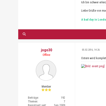
Ich bin schwer erlei
Liebe Grüße von ma
A bad day in Londo
jogo30
05.02.2016, 14:26
Offline
Ostern wird komplett 
Member
Beiträge:
192
Themen:
7
Registriert seit:
Sep 2009