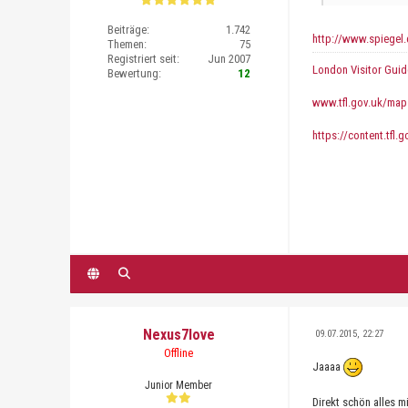
Beiträge:
1.742
http://www.spiegel.
Themen:
75
Registriert seit:
Jun 2007
London Visitor Guid
Bewertung:
12
www.tfl.gov.uk/map
https://content.tfl.
Nexus7love
09.07.2015, 22:27
Offline
Jaaaa
Junior Member
Direkt schön alles 