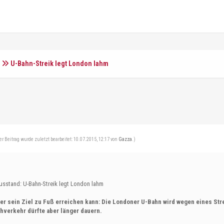
n
U-Bahn-Streik legt London lahm
er Beitrag wurde zuletzt bearbeitet: 10.07.2015, 12:17 von
Gazza
.)
usstand: U-Bahn-Streik legt London lahm
wer sein Ziel zu Fuß erreichen kann: Die Londoner U-Bahn wird wegen eines Str
hverkehr dürfte aber länger dauern.