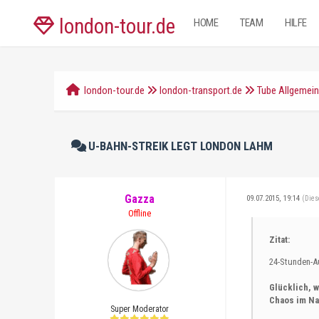
london-tour.de
HOME
TEAM
HILFE
london-tour.de
london-transport.de
Tube Allgemei
U-BAHN-STREIK LEGT LONDON LAHM
Gazza
09.07.2015, 19:14
(Dies
Offline
Zitat:
24-Stunden-A
Glücklich, 
Chaos im Na
Super Moderator