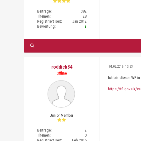
Beiträge:
382
Themen:
28
Registriert seit:
Jan 2012
Bewertung:
2
roddick84
04.02.2016, 13:33
Offline
Ich bin dieses WE i
https://tfl.gov.uk/
Junior Member
Beiträge:
2
Themen:
0
Registriert seit:
Feb 2016