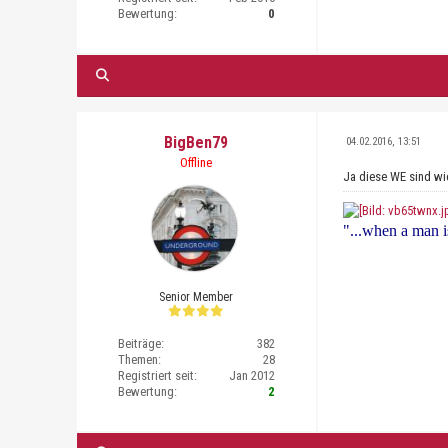
Bewertung:
0
BigBen79
04.02.2016, 13:51
Offline
Ja diese WE sind wi
"...when a man is
Senior Member
Beiträge:
382
Themen:
28
Registriert seit:
Jan 2012
Bewertung:
2