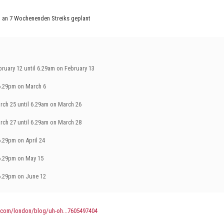
 an 7 Wochenenden Streiks geplant
ruary 12 until 6.29am on February 13
 6.29pm on March 6
rch 25 until 6.29am on March 26
rch 27 until 6.29am on March 28
6.29pm on April 24
 6.29pm on May 15
 6.29pm on June 12
.com/london/blog/uh-oh...7605497404