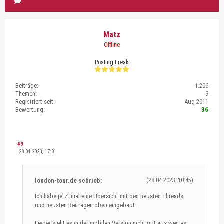
Matz
Offline
Posting Freak
Beiträge:
1.206
Themen:
9
Registriert seit:
Aug 2011
Bewertung:
36
#9
28.04.2023, 17:31
london-tour.de schrieb:
(28.04.2023, 10:45)
Ich habe jetzt mal eine Übersicht mit den neusten Threads
und neusten Beiträgen oben eingebaut.
Leider sieht es in der mobilen Version nicht gut aus weil es