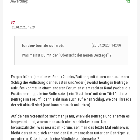
Bewertung:
12
#7
26.04.2023, 12:24
london-tour.de schrieb:
(25.04.2023, 14:30)
Was meinst Du mit der "Übersicht der neuen Beiträge" ?
Es gab früher (am oberen Rand) 2 Links/Buttons, mit denen man auf einen
Schlag die Auflistung der neuesten und/oder (jeweils) heutigen Beiträge
aufrufen konnte. In einem anderen Forum sitzt am rechten Rand (wobei die
Positionierung ja keine Rolle spielt) ein "Kästchen" mit dem Titel "Letzte
Beiträge im Forum", darin sieht man auch auf einen Schlag, welche Threads
derzeit aktuell sind (und kann sie auch anklicken).
Auf deinem Screenshot sieht man ja nur, wie viele Beiträge und Themen es
insgesamt gibt, wovon man auch nichts anklicken kann. Um
herauszufinden, was neu ist im Forum, seit man das letzte Mal online war,
bleibt derzeit nur, sich anhand den Datumsangaben unter den Beiträgen zu
orientieren. Oder habe ich eine Möglichkeit übersehen?