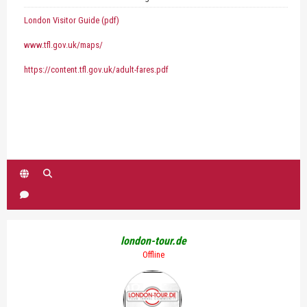
London Visitor Guide (pdf)
www.tfl.gov.uk/maps/
https://content.tfl.gov.uk/adult-fares.pdf
london-tour.de
Offline