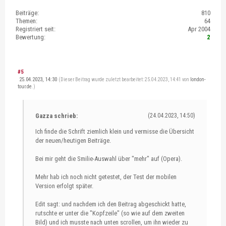
Beiträge:
810
Themen:
64
Registriert seit:
Apr 2004
Bewertung:
2
#5
25.04.2023, 14:30
(Dieser Beitrag wurde zuletzt bearbeitet: 25.04.2023, 14:41 von
london-
tour.de
.)
Gazza schrieb:
(24.04.2023, 14:50)
Ich finde die Schrift ziemlich klein und vermisse die Übersicht
der neuen/heutigen Beiträge.
Bei mir geht die Smilie-Auswahl über "mehr" auf (Opera).
Mehr hab ich noch nicht getestet, der Test der mobilen
Version erfolgt später.
Edit sagt: und nachdem ich den Beitrag abgeschickt hatte,
rutschte er unter die "Kopfzeile" (so wie auf dem zweiten
Bild) und ich musste nach unten scrollen, um ihn wieder zu