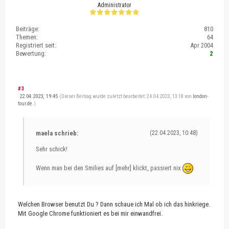
Administrator
Beiträge:
810
Themen:
64
Registriert seit:
Apr 2004
Bewertung:
2
#3
22.04.2023, 19:45
(Dieser Beitrag wurde zuletzt bearbeitet: 24.04.2023, 13:18 von
london-
tour.de
.)
maela schrieb:
(22.04.2023, 10:48)
Sehr schick!
Wenn man bei den Smilies auf [mehr] klickt, passiert nix
Welchen Browser benutzt Du ? Dann schaue ich Mal ob ich das hinkriege.
Mit Google Chrome funktioniert es bei mir einwandfrei.