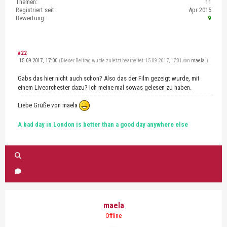
Themen:
11
Registriert seit:
Apr 2015
Bewertung:
9
#22
15.09.2017, 17:00
(Dieser Beitrag wurde zuletzt bearbeitet: 15.09.2017, 17:01 von
maela
.)
Gabs das hier nicht auch schon? Also das der Film gezeigt wurde, mit
einem Liveorchester dazu? Ich meine mal sowas gelesen zu haben.
Liebe Grüße von maela
A bad day in London is better than a good day anywhere else
maela
Offline