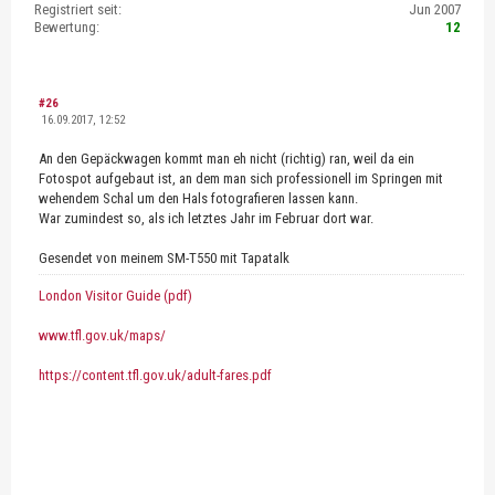
Registriert seit:
Jun 2007
Bewertung:
12
#26
16.09.2017, 12:52
An den Gepäckwagen kommt man eh nicht (richtig) ran, weil da ein
Fotospot aufgebaut ist, an dem man sich professionell im Springen mit
wehendem Schal um den Hals fotografieren lassen kann.
War zumindest so, als ich letztes Jahr im Februar dort war.
Gesendet von meinem SM-T550 mit Tapatalk
London Visitor Guide (pdf)
www.tfl.gov.uk/maps/
https://content.tfl.gov.uk/adult-fares.pdf