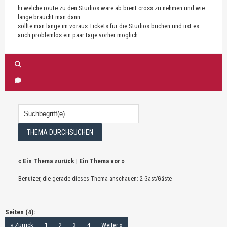
hi welche route zu den Studios wäre ab brent cross zu nehmen und wie
lange braucht man dann.
sollte man lange im voraus Tickets für die Studios buchen und iist es
auch problemlos ein paar tage vorher möglich
«
Ein Thema zurück
|
Ein Thema vor
»
Benutzer, die gerade dieses Thema anschauen: 2 Gast/Gäste
Seiten (4):
« Zurück
1
2
3
4
Weiter »