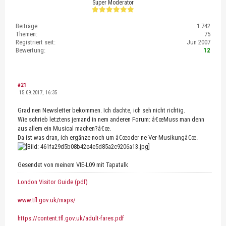
Super Moderator
Beiträge:
1.742
Themen:
75
Registriert seit:
Jun 2007
Bewertung:
12
#21
15.09.2017, 16:35
Grad nen Newsletter bekommen. Ich dachte, ich seh nicht richtig.
Wie schrieb letztens jemand in nem anderen Forum: â€œMuss man denn
aus allem ein Musical machen?â€œ.
Da ist was dran, ich ergänze noch um â€œoder ne Ver-Musikungâ€œ.
Gesendet von meinem VIE-L09 mit Tapatalk
London Visitor Guide (pdf)
www.tfl.gov.uk/maps/
https://content.tfl.gov.uk/adult-fares.pdf